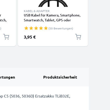
KABEL & ADAPTER
KABEL & 
r
USB Kabel für Kamera, Smartphone,
USB Kabel
tch,
Smartwatch, Tablet, GPS oder
Ladekabe
 GPS
Kopfhörer - Ladekabel 1m 1A PVC
2.0
)
(50 Bewertungen)
m
Datenkabel schwarz
3,95 €
2,95 €
rtungen
Produktsicherheit
op C5 (5036, 5036D) Ersatzakku TLiB32E,