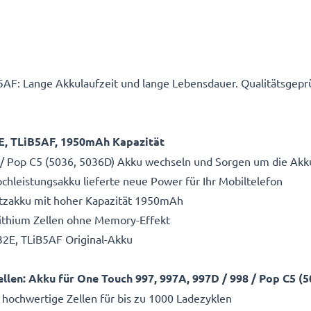
AF: Lange Akkulaufzeit und lange Lebensdauer. Qualitätsgeprü
2E, TLiB5AF, 1950mAh Kapazität
 / Pop C5 (5036, 5036D) Akku wechseln und Sorgen um die Akk
hleistungsakku lieferte neue Power für Ihr Mobiltelefon
atzakku mit hoher Kapazität 1950mAh
Lithium Zellen ohne Memory-Effekt
32E, TLiB5AF Original-Akku
len: Akku für One Touch 997, 997A, 997D / 998 / Pop C5 (
 hochwertige Zellen für bis zu 1000 Ladezyklen