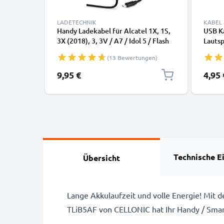
LADETECHNIK
KABEL
Handy Ladekabel für Alcatel 1X, 1S,
USB Ka
3X (2018), 3, 3V / A7 / Idol 5 / Flash
Lauts
Plus 2 / OneTouch / Pixi Smartphone
Smart
(13 Bewertungen)
- 1A / 1000mA Micro USB Ladegerät
Daten
1.1m, Handyladekabel
9,95 €
4,95 
Technische E
Übersicht
Lange Akkulaufzeit und volle Energie! Mit 
TLiB5AF von CELLONIC hat Ihr Handy / Sma