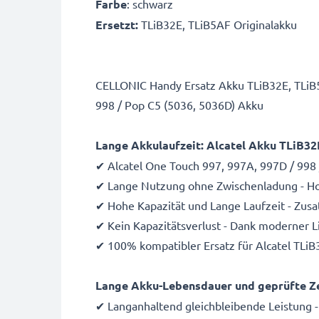
Farbe
: schwarz
Ersetzt:
TLiB32E, TLiB5AF Originalakku
CELLONIC Handy Ersatz Akku TLiB32E, TLiB5
998 / Pop C5 (5036, 5036D) Akku
Lange Akkulaufzeit: Alcatel Akku TLiB3
✔ Alcatel One Touch 997, 997A, 997D / 998
✔ Lange Nutzung ohne Zwischenladung - Hoc
✔ Hohe Kapazität und Lange Laufzeit - Zus
✔ Kein Kapazitätsverlust - Dank moderner 
✔ 100% kompatibler Ersatz für Alcatel TLiB
Lange Akku-Lebensdauer und geprüfte Zel
✔ Langanhaltend gleichbleibende Leistung -