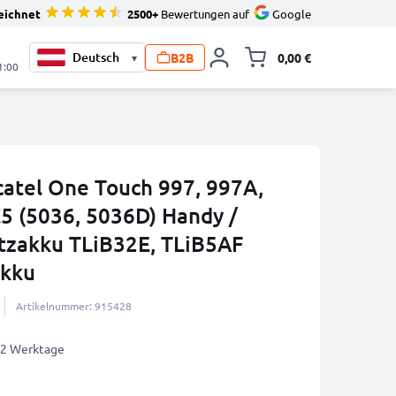
eichnet
2500+
Bewertungen auf
Google
B2B
0,00 €
▾
Minika
1:00
catel One Touch 997, 997A,
C5 (5036, 5036D) Handy /
tzakku TLiB32E, TLiB5AF
akku
Artikelnummer: 915428
1-2 Werktage