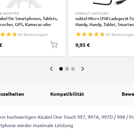
 & ADAPTER
DEFAULT CATEGORY
bel für Smartphones, Tablets,
subtel Micro USB Ladegerät fü
precher, GPS, Kameras oder
Handy, Handy, Tablet, Smartwa
watch - Ladekabel 1m 1A PVC
Kopfhörer, Lautsprecher oder
(50 Bewertungen)
(51 Bewertungen
kabel weiß
Ladekabel - 1A / 1000mA, 1.1
€
9,95 €
inzelheiten
Kompatibilität
Bewe
dem hochwertigen Alcatel One Touch 997, 997A, 997D / 998 / P
rtphone wieder maximale Leistung