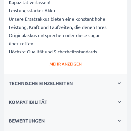
Kapazität verlassen!
Leistungsstarker Akku
Unsere Ersatzakkus bieten eine konstant hohe
Leistung, Kraft und Laufzeiten, die denen Ihres
Originalakkus entsprechen oder diese sogar
übertreffen.
Höchste Qualität und Sicherheitsstandards
Als Batteriespezialisten seit 2004 werden alle unsere
MEHR ANZEIGEN
Ersatzbatterien während des gesamten
Produktionsprozesses strengen und rigorosen Tests
TECHNISCHE EINZELHEITEN
unterzogen und entsprechen den höchsten EU-
Normen und darüber hinaus.
Die umweltfreundliche Alternative
KOMPATIBILITÄT
Ein neuer CELLONIC Akku ist im Vergleich zum
Neukauf eines Endgerätes die günstigere und
BEWERTUNGEN
umweltfreundlichere Alternative. Nutzen Sie Ihr Gerät