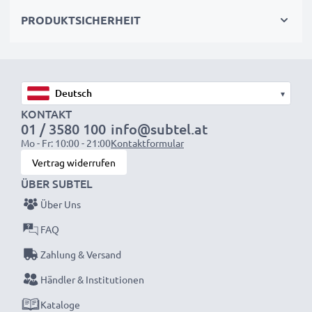
wieder mit voller Leistung und verkleinern Sie Ihren
PRODUKTSICHERHEIT
ökologischen Fußabdruck durch Recycling und
Vermeidung von Elektroschrott.
Entscheiden Sie sich für CELLONIC und machen Sie
▾
keine Abstriche bei der Qualität!
KONTAKT
01 / 3580 100
info@subtel.at
Mo - Fr: 10:00 - 21:00
Kontaktformular
Vertrag widerrufen
ÜBER SUBTEL
Über Uns
FAQ
Zahlung & Versand
Händler & Institutionen
Kataloge