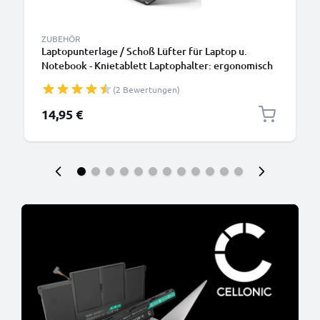
ZUBEHÖR
Laptopunterlage / Schoß Lüfter für Laptop u.
Notebook - Knietablett Laptophalter: ergonomisch
höhenverstellbar einstellbar Ständer - 3in1
(2 Bewertungen)
Lapstand: Erhöhung, Kühler, Bettauflage
14,95 €