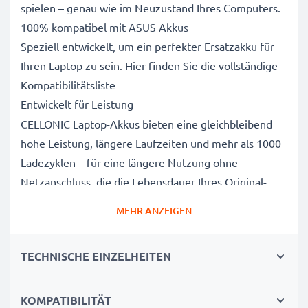
spielen – genau wie im Neuzustand Ihres Computers.
100% kompatibel mit ASUS Akkus
Speziell entwickelt, um ein perfekter Ersatzakku für
Ihren Laptop zu sein. Hier finden Sie die vollständige
Kompatibilitätsliste
Entwickelt für Leistung
CELLONIC Laptop-Akkus bieten eine gleichbleibend
hohe Leistung, längere Laufzeiten und mehr als 1000
Ladezyklen – für eine längere Nutzung ohne
Netzanschluss, die die Lebensdauer Ihres Original-
Laptop-Akkus erreicht oder übertrifft
MEHR ANZEIGEN
CE-, FCC- & RoHS-geprüft
Unsere Akkuzellen der Klasse A werden rigoros
TECHNISCHE EINZELHEITEN
getestet, um ein optimales Sicherheitsniveau zu
gewährleisten, und verfügen über einen integrierten
Kurzschluss-, Überhitzungs- und
KOMPATIBILITÄT