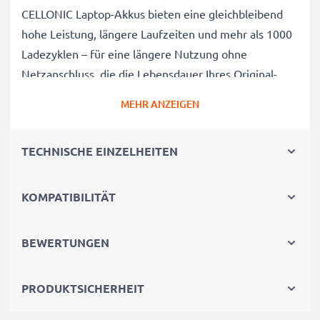
CELLONIC Laptop-Akkus bieten eine gleichbleibend
hohe Leistung, längere Laufzeiten und mehr als 1000
Ladezyklen – für eine längere Nutzung ohne
Netzanschluss, die die Lebensdauer Ihres Original-
Laptop-Akkus erreicht oder übertrifft
MEHR ANZEIGEN
CE-, FCC- & RoHS-geprüft
Unsere Akkuzellen der Klasse A werden rigoros
TECHNISCHE EINZELHEITEN
getestet, um ein optimales Sicherheitsniveau zu
gewährleisten, und verfügen über einen integrierten
Kurzschluss-, Überhitzungs- und
KOMPATIBILITÄT
Überspannungsschutz
3 Jahre Garantie
BEWERTUNGEN
Als spezialisierter Anbieter seit 2004 stehen unsere
Ersatzakkus für hohe Qualität und zertifizierte
PRODUKTSICHERHEIT
Standards – deshalb erhalten Sie eine 36-monatige
Garantie