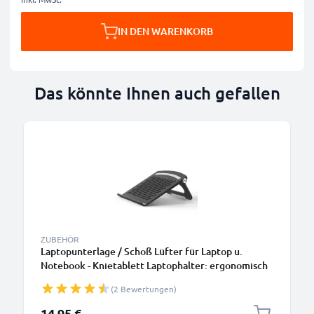
IN DEN WARENKORB
Das könnte Ihnen auch gefallen
ZUBEHÖR
Laptopunterlage / Schoß Lüfter für Laptop u.
Notebook - Knietablett Laptophalter: ergonomisch
höhenverstellbar einstellbar Ständer - 3in1
(2 Bewertungen)
Lapstand: Erhöhung, Kühler, Bettauflage
14,95 €