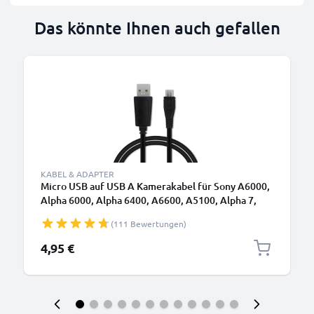
Das könnte Ihnen auch gefallen
B
KABEL & ADAPTER
Micro USB auf USB A Kamerakabel für Sony A6000,
Alpha 6000, Alpha 6400, A6600, A5100, Alpha 7,
A7s II, Alpha 7R II, Alpha 7 II, HX400V 1A
(111 Bewertungen)
Schnellladedatenkabel Sony VMC-MD4, schwarz,
PVC, 1m von CELLONIC
4,95 €