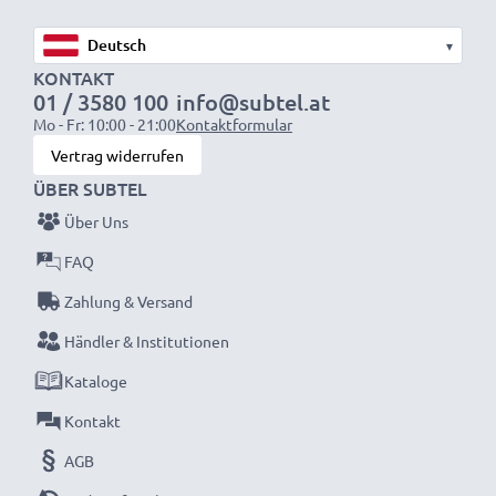
Zusätzliche Bedienelemente
▾
✔ Auslöser für Hochformataufnahmen
KONTAKT
✔ Stativgewinde
01 / 3580 100
info@subtel.at
Mo - Fr: 10:00 - 21:00
Kontaktformular
Vertrag widerrufen
Lieferumfang
ÜBER SUBTEL
1 Akkugriff
Über Uns
1 Akkuschale
FAQ
Erleben Sie längere Akkulaufzeit sowie
Zahlung & Versand
unvergleichlichen Halt, Stabilität und Kontrolle
Händler & Institutionen
mit unseren vertikalen Batteriegriffen von
CELLONIC. Jetzt bestellen – mit 3 Jahren Garantie!
Kataloge
Kontakt
AGB