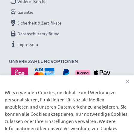
Widerrufsrecht
✔ Zertifizierte Sicherheit - Kurzschluss-,
Überhitzungs- und Überspannungsschutz
Garantie
✔ Geeignet für Minusgrade und hohe Temperaturen -
Sicherheit & Zertifikate
besonders witterungs- und temperaturresistent
Datenschutzerklärung
✔ Regelmäßige, umfassende Tests - Jede der
Impressum
verbauten Zellen wird vor dem Einbau getestet
UNSERE ZAHLUNGSOPTIONEN
Gerne genutzt als Austausch- oder Reserveakku für
Spiegelreflex, Systemkamera, Videokamera oder
Camcorder: Ersatz-Akkus von CELLONIC bieten eine
×
sichere Stromversorgung zu einem günstigen Preis.
Wir verwenden Cookies, um Inhalte und Werbung zu
personalisieren, Funktionen für soziale Medien
UNSERE VERSANDPARTNER
anzubieten und unseren Datenverkehr zu analysieren. Sie
★ 3 Jahre Garantie auf Kamera-Akkus für Canon
können alle Cookies akzeptieren, nur notwendige Cookies
Video-Camcorder und Fotokamera
zulassen oder Ihre Einstellungen verwalten. Weitere
© subtel.at 2026
Informationen über unsere Verwendung von Cookies
Alle Preise verstehen sich inklusive Mehrwertsteuer und
Als internationaler Fachhändler seit 2004 wissen wir,