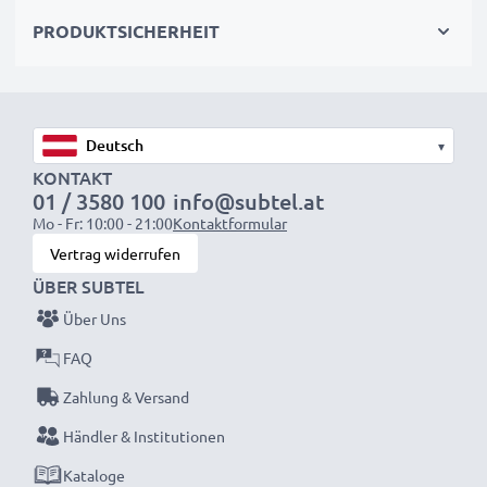
wieder mit voller Leistung und verkleinern Sie Ihren
PRODUKTSICHERHEIT
ökologischen Fußabdruck durch Recycling und
Vermeidung von Elektroschrott.
Entscheiden Sie sich für CELLONIC und machen Sie
▾
keine Abstriche bei der Qualität!
KONTAKT
01 / 3580 100
info@subtel.at
Mo - Fr: 10:00 - 21:00
Kontaktformular
Vertrag widerrufen
ÜBER SUBTEL
Über Uns
FAQ
Zahlung & Versand
Händler & Institutionen
Kataloge