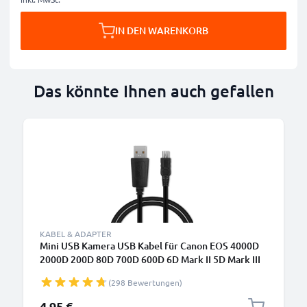
IN DEN WARENKORB
Das könnte Ihnen auch gefallen
B
KABEL & ADAPTER
Mini USB Kamera USB Kabel für Canon EOS 4000D
2000D 200D 80D 700D 600D 6D Mark II 5D Mark III
EOS M10 PowerShot G7X SX530 IXUS 185 Video-/
(298 Bewertungen)
Fotokameras - IFC-200U IFC-400PCU IFC-500U
Datenkabel 2.0, PVC Ladekabel
4,95 €