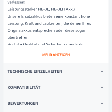
verlassen!
Leistungsstarker NB-3L, NB-3LH Akku
Unsere Ersatzakkus bieten eine konstant hohe
Leistung, Kraft und Laufzeiten, die denen Ihres
Originalakkus entsprechen oder diese sogar
übertreffen.
Höchste Qualität und Sicherheitsstandards
Als Batteriespezialisten seit 2004 werden alle unsere
MEHR ANZEIGEN
Ersatzbatterien während des gesamten
Produktionsprozesses strengen und rigorosen Tests
TECHNISCHE EINZELHEITEN
unterzogen und entsprechen den höchsten EU-
Normen und darüber hinaus.
Die umweltfreundliche Alternative
KOMPATIBILITÄT
Ein neuer CELLONIC Akku ist im Vergleich zum
Neukauf eines Endgerätes die günstigere und
BEWERTUNGEN
umweltfreundlichere Alternative. Nutzen Sie Ihr Gerät