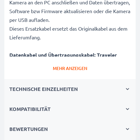
Kamera an den PC anschließen und Daten übertragen,
Software bzw Firmware aktualisieren oder die Kamera
per USB aufladen.
Dieses Ersatzkabel ersetzt das Originalkabel aus dem
Lieferumfang.
Datenkabel und Übertragungskabel: Traveler
Kameras sicher mit Laptop und Computer
MEHR ANZEIGEN
verbinden
✔ Kamera an Laptop PC, Computer, Notebook
TECHNISCHE EINZELHEITEN
anschließen (Interfacekabel, Computerkabel)
✔ Schnelle Datenübertragung - Aufnahmen,
Videos, Fotos von Digitalkamera auf PC übertragen
KOMPATIBILITÄT
✔ Aktuelle Version 2.0 für hohe Datenraten -
Datenübertragungskabel für Datentransfer in kurzer
BEWERTUNGEN
Zeit