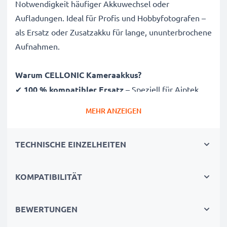
Notwendigkeit häufiger Akkuwechsel oder
Aufladungen. Ideal für Profis und Hobbyfotografen –
als Ersatz oder Zusatzakku für lange, ununterbrochene
Aufnahmen.
Warum CELLONIC Kameraakkus?
✔
100 % kompatibler Ersatz
– Speziell für Aiptek
AHD H23, Easypix DVX5233 Kameras & mehr
MEHR ANZEIGEN
entwickelt. Klicken Sie oben auf „Kompatibilität“, um
die vollständige Liste passender Modele zu sehen
TECHNISCHE EINZELHEITEN
✔
Garantierte 1700mAh Kapazität
– Liefert
1700mAh bei 3.7V für ausgedehnte Fotosessions
✔
Hochwertige Lithium-Ionen Technologie
– Für
KOMPATIBILITÄT
stabile Energie, längere Lebensdauer und hohe
Effizienz
BEWERTUNGEN
✔
Beste Qualität & Sicherheit
– Getestet für