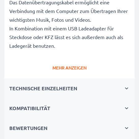
Das Datenübertragungskabel ermöglicht eine
Verbindung mit dem Computer zum Übertragen Ihrer
wichtigsten Musik, Fotos und Videos.
In Kombination mit einem USB Ladeadapter für
Steckdose oder KFZ lässt es sich außerdem auch als
Ladegerät benutzen.
Aufladekabel mit 1A hoher Ladegeschwindigkeit
MEHR ANZEIGEN
✔ Schnellladefähig - Ermöglicht schnelles Laden mit
1A Ladegeschwindigkeit
TECHNISCHE EINZELHEITEN
✔ Mini USB Adapterkabel - Ladestecker für alle Geräte
mit Mini USB Ladeanschluss
✔ Langlebige Verarbeitung - Bruchsicheres, Flexibles
KOMPATIBILITÄT
Stromkabel mit Knickschutz-Stecker
BEWERTUNGEN
Hochwertiges Übertragungskabel für das