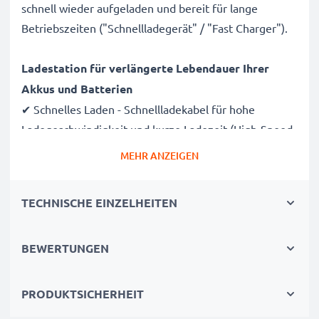
schnell wieder aufgeladen und bereit für lange
Betriebszeiten ("Schnellladegerät" / "Fast Charger").
Ladestation für verlängerte Lebendauer Ihrer
Akkus und Batterien
✔ Schnelles Laden - Schnellladekabel für hohe
Ladegeschwindigkeit und kurze Ladezeit (High-Speed
Charging Cable)
MEHR ANZEIGEN
✔ Schonende, sichere Ladung - Modernes
Netzladegerät für schonende Ladung und ein langes
TECHNISCHE EINZELHEITEN
Leben Ihrer Akkus
✔ Sichere Stromversorgung - Aufladegerät mit
BEWERTUNGEN
Kurzschluss-, Überhitzungs- und
Überspannungsschutz
PRODUKTSICHERHEIT
Unabhängigkeit und Flexibilität genießen