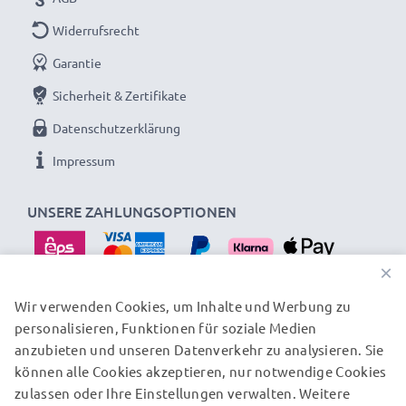
Input
: 100V - 250V
Widerrufsrecht
Stromanschluss:
Micro USB Stromstecker
Garantie
Ausgangsspannung / Output Volt
: 5V Lader
Ausgangsstrom / Output (Ampere)
: 2A / 2000mA
Sicherheit & Zertifikate
Leistung / Power Watt
: 10W
Datenschutzerklärung
Anschlusskabel:
1.2m Netzkabel
Impressum
UNSERE ZAHLUNGSOPTIONEN
★ 3 Jahre Garantie ★
Als internationaler Fachhändler seit 2004 wissen wir,
×
worauf es bei hochwertiger Ladetechnik,
Schnellladegeräten und Schnellladekabeln ankommt.
Wir verwenden Cookies, um Inhalte und Werbung zu
Darum gewähren wir Ihnen eine 36 monatige
personalisieren, Funktionen für soziale Medien
UNSERE VERSANDPARTNER
anzubieten und unseren Datenverkehr zu analysieren. Sie
Garantie!
können alle Cookies akzeptieren, nur notwendige Cookies
zulassen oder Ihre Einstellungen verwalten. Weitere
© subtel.at 2026