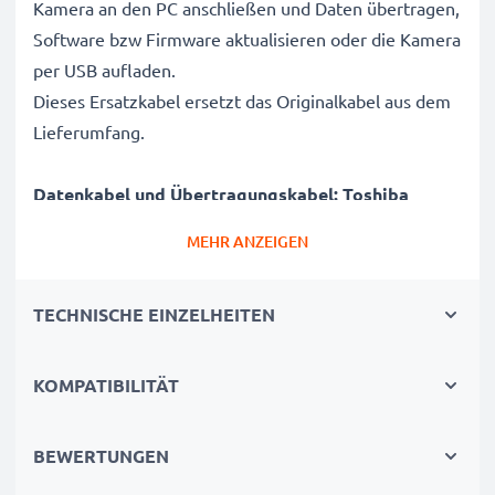
Kamera an den PC anschließen und Daten übertragen,
Software bzw Firmware aktualisieren oder die Kamera
per USB aufladen.
Dieses Ersatzkabel ersetzt das Originalkabel aus dem
Lieferumfang.
Datenkabel und Übertragungskabel: Toshiba
Kameras sicher mit Laptop und Computer
MEHR ANZEIGEN
verbinden
✔ Kamera an Laptop PC, Computer, Notebook
TECHNISCHE EINZELHEITEN
anschließen (Interfacekabel, Computerkabel)
✔ Schnelle Datenübertragung - Aufnahmen,
Videos, Fotos von Digitalkamera auf PC übertragen
KOMPATIBILITÄT
✔ Aktuelle Version 2.0 für hohe Datenraten -
Datenübertragungskabel für Datentransfer in kurzer
BEWERTUNGEN
Zeit