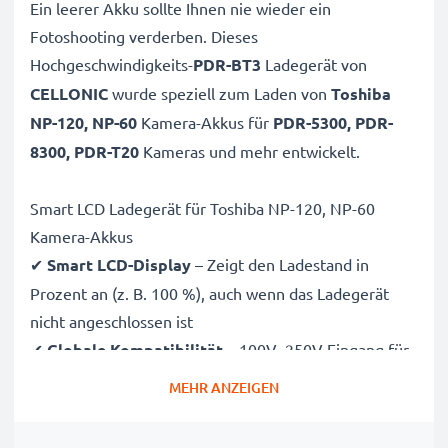
Ein leerer Akku sollte Ihnen nie wieder ein
Fotoshooting verderben. Dieses
Hochgeschwindigkeits-
PDR-BT3
Ladegerät von
CELLONIC
wurde speziell zum Laden von
Toshiba
NP-120, NP-60
Kamera-Akkus für
PDR-5300, PDR-
8300, PDR-T20
Kameras und mehr entwickelt.
Smart LCD Ladegerät für Toshiba NP-120, NP-60
Kamera-Akkus
✔
Smart LCD-Display
– Zeigt den Ladestand in
Prozent an (z. B. 100 %), auch wenn das Ladegerät
nicht angeschlossen ist
✔
Globale Kompatibilität
– 100V–250V Eingang für
weltweiten Einsatz
MEHR ANZEIGEN
✔
Intelligentes Laden
– Sanfte, variable Spannung
verlängert die Lebensdauer des Akkus