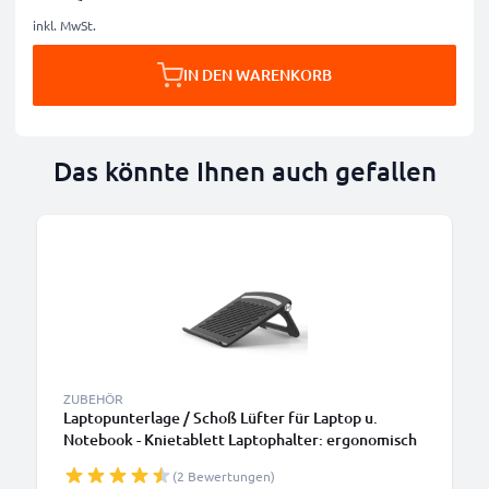
inkl. MwSt.
IN DEN WARENKORB
Das könnte Ihnen auch gefallen
ZUBEHÖR
Laptopunterlage / Schoß Lüfter für Laptop u.
Notebook - Knietablett Laptophalter: ergonomisch
höhenverstellbar einstellbar Ständer - 3in1
(2 Bewertungen)
Lapstand: Erhöhung, Kühler, Bettauflage