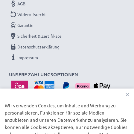
AGB
dass er exakt in das Akkufach Ihres Laptops passt.
Widerrufsrecht
Garantie
Sicherheit & Zertifikate
Datenschutzerklärung
Impressum
UNSERE ZAHLUNGSOPTIONEN
×
Wir verwenden Cookies, um Inhalte und Werbung zu
personalisieren, Funktionen für soziale Medien
UNSERE VERSANDPARTNER
anzubieten und unseren Datenverkehr zu analysieren. Sie
können alle Cookies akzeptieren, nur notwendige Cookies