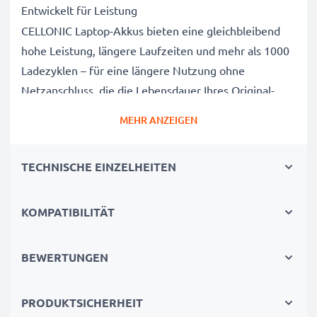
Entwickelt für Leistung
CELLONIC Laptop-Akkus bieten eine gleichbleibend
hohe Leistung, längere Laufzeiten und mehr als 1000
Ladezyklen – für eine längere Nutzung ohne
Netzanschluss, die die Lebensdauer Ihres Original-
Laptop-Akkus erreicht oder übertrifft
MEHR ANZEIGEN
CE-, FCC- & RoHS-geprüft
Unsere Akkuzellen der Klasse A werden rigoros
TECHNISCHE EINZELHEITEN
getestet, um ein optimales Sicherheitsniveau zu
gewährleisten, und verfügen über einen integrierten
Kurzschluss-, Überhitzungs- und
KOMPATIBILITÄT
Überspannungsschutz
3 Jahre Garantie
BEWERTUNGEN
Als spezialisierter Anbieter seit 2004 stehen unsere
Ersatzakkus für hohe Qualität und zertifizierte
PRODUKTSICHERHEIT
Standards – deshalb erhalten Sie eine 36-monatige