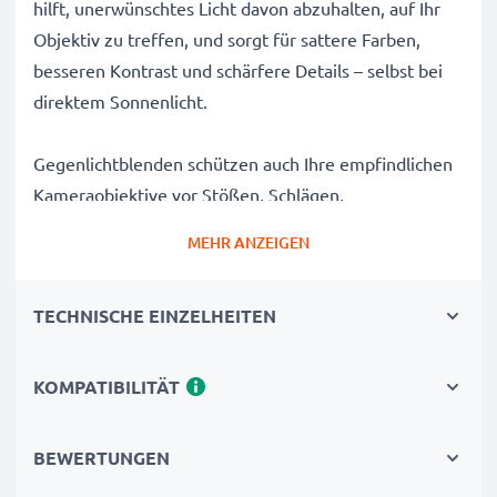
hilft, unerwünschtes Licht davon abzuhalten, auf Ihr
Objektiv zu treffen, und sorgt für sattere Farben,
besseren Kontrast und schärfere Details – selbst bei
direktem Sonnenlicht.
Gegenlichtblenden schützen auch Ihre empfindlichen
Kameraobjektive vor Stößen, Schlägen,
Fingerabdrücken, Regen, Staub und Sand und sind
MEHR ANZEIGEN
somit ein unverzichtbares Zubehör für jede
Kameratasche eines Fotografen.
TECHNISCHE EINZELHEITEN
Warum diese ET-60 Rund / Zylindrisch / Tubus / Tube
Bajonett Gegenlichtblende von CELLONIC wählen?
KOMPATIBILITÄT
✔ 100% kompatibel mit Canon Kameras, Camcordern,
DSLRs und mehr
BEWERTUNGEN
✔ Verbessert die Farbtiefe, den Kontrast und die