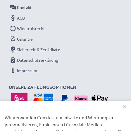
Material:
Kunststoff
Kontakt
Form:
Rund / Zylindrisch / Tubus / Tube
AGB
Brillante Fotofarben und Details mit dieser Rund /
Widerrufsrecht
Zylindrisch / Tubus / Tube Bajonett
Garantie
Gegenlichtblende von CELLONIC. Bestellen Sie
Sicherheit & Zertifikate
jetzt für schnelle Lieferung und 3 Jahre Garantie!
Datenschutzerklärung
Impressum
UNSERE ZAHLUNGSOPTIONEN
×
Wir verwenden Cookies, um Inhalte und Werbung zu
personalisieren, Funktionen für soziale Medien
UNSERE VERSANDPARTNER