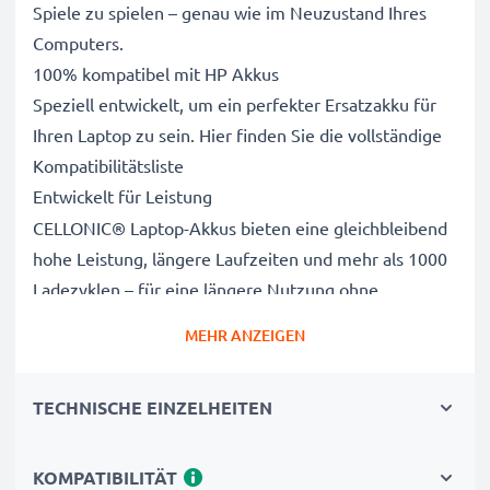
Spiele zu spielen – genau wie im Neuzustand Ihres
Computers.
100% kompatibel mit HP Akkus
Speziell entwickelt, um ein perfekter Ersatzakku für
Ihren Laptop zu sein. Hier finden Sie die vollständige
Kompatibilitätsliste
Entwickelt für Leistung
CELLONIC® Laptop-Akkus bieten eine gleichbleibend
hohe Leistung, längere Laufzeiten und mehr als 1000
Ladezyklen – für eine längere Nutzung ohne
Netzanschluss, die die Lebensdauer Ihres Original-
MEHR ANZEIGEN
Laptop-Akkus erreicht oder übertrifft
CE-, FCC- & RoHS-geprüft
TECHNISCHE EINZELHEITEN
Unsere Akkuzellen der Klasse A werden rigoros
getestet, um ein optimales Sicherheitsniveau zu
gewährleisten, und verfügen über einen integrierten
KOMPATIBILITÄT