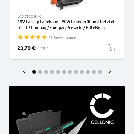
LADETECHNIK
19V Laptop Ladekabel: 90W Ladegerät und Netzteil
für HP Compaq / Compaq Presario / EliteBook
8470P 8460P / Envy / Pavilion DV7, DV6, G7 /
(21 Bewertungen)
ProBook 6570B Notebook PCs - 2.6m Netzkabel
463955-001
Sonderpreis
23,70 €
Regulärer Preis
24,95 €