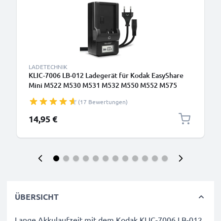
LADETECHNIK
KLIC-7006 LB-012 Ladegerät für Kodak EasyShare
Mini M522 M530 M531 M532 M550 M552 M575
M580 M583 M883 Touch M5370 PixPro FZ51
(17 Bewertungen)
Kamera-Akkus von CELLONIC
14,95 €
ÜBERSICHT
Lange Akkulaufzeit mit dem Kodak KLIC-7006 LB-012