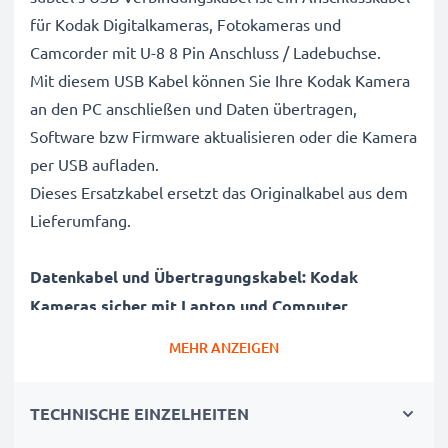
für Kodak Digitalkameras, Fotokameras und
Camcorder mit U-8 8 Pin Anschluss / Ladebuchse.
Mit diesem USB Kabel können Sie Ihre Kodak Kamera
an den PC anschließen und Daten übertragen,
Software bzw Firmware aktualisieren oder die Kamera
per USB aufladen.
Dieses Ersatzkabel ersetzt das Originalkabel aus dem
Lieferumfang.
Datenkabel und Übertragungskabel: Kodak
Kameras sicher mit Laptop und Computer
verbinden
MEHR ANZEIGEN
✔ Kamera an Laptop PC, Computer, Notebook
anschließen (Interfacekabel, Computerkabel)
TECHNISCHE EINZELHEITEN
✔ Schnelle Datenübertragung - Aufnahmen,
Videos, Fotos von Digitalkamera auf PC übertragen