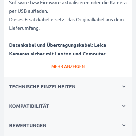
Software bzw Firmware aktualisieren oder die Kamera
per USB aufladen.
Dieses Ersatzkabel ersetzt das Originalkabel aus dem
Lieferumfang.
Datenkabel und Übertragungskabel: Leica
Kameras sicher mit Laptop und Computer
verbinden
MEHR ANZEIGEN
✔ Kamera an Laptop PC, Computer, Notebook
anschließen (Interfacekabel, Computerkabel)
TECHNISCHE EINZELHEITEN
✔ Schnelle Datenübertragung - Aufnahmen,
Videos, Fotos von Digitalkamera auf PC übertragen
✔ Aktuelle Version 2.0 für hohe Datenraten -
KOMPATIBILITÄT
Datenübertragungskabel für Datentransfer in kurzer
Zeit
BEWERTUNGEN
✔ Software / Firmware Updates - Hohe