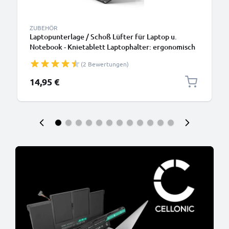
ZUBEHÖR
Laptopunterlage / Schoß Lüfter für Laptop u.
Notebook - Knietablett Laptophalter: ergonomisch
höhenverstellbar einstellbar Ständer - 3in1
(2 Bewertungen)
Lapstand: Erhöhung, Kühler, Bettauflage
14,95 €