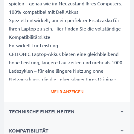
spielen – genau wie im Neuzustand Ihres Computers.
100% kompatibel mit Dell Akkus
Speziell entwickelt, um ein perfekter Ersatzakku für
Ihren Laptop zu sein. Hier finden Sie die vollständige
Kompatibilitätsliste
Entwickelt für Leistung
CELLONIC Laptop-Akkus bieten eine gleichbleibend
hohe Leistung, längere Laufzeiten und mehr als 1000
Ladezyklen – für eine längere Nutzung ohne
Netzanschluss, die die Lebensdauer Ihres Original-
Laptop-Akkus erreicht oder übertrifft
MEHR ANZEIGEN
CE-, FCC- & RoHS-geprüft
Unsere Akkuzellen der Klasse A werden rigoros
TECHNISCHE EINZELHEITEN
getestet, um ein optimales Sicherheitsniveau zu
gewährleisten, und verfügen über einen integrierten
Kurzschluss-, Überhitzungs- und
KOMPATIBILITÄT