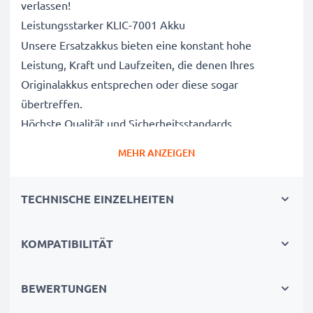
verlassen!
Leistungsstarker KLIC-7001 Akku
Unsere Ersatzakkus bieten eine konstant hohe
Leistung, Kraft und Laufzeiten, die denen Ihres
Originalakkus entsprechen oder diese sogar
übertreffen.
Höchste Qualität und Sicherheitsstandards
Als Batteriespezialisten seit 2004 werden alle unsere
MEHR ANZEIGEN
Ersatzbatterien während des gesamten
Produktionsprozesses strengen und rigorosen Tests
TECHNISCHE EINZELHEITEN
unterzogen und entsprechen den höchsten EU-
Normen und darüber hinaus.
Die umweltfreundliche Alternative
KOMPATIBILITÄT
Ein neuer CELLONIC Akku ist im Vergleich zum
Neukauf eines Endgerätes die günstigere und
BEWERTUNGEN
umweltfreundlichere Alternative. Nutzen Sie Ihr Gerät