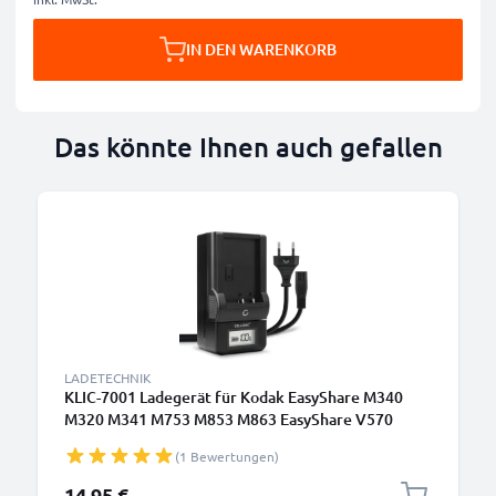
IN DEN WARENKORB
Das könnte Ihnen auch gefallen
LADETECHNIK
KLIC-7001 Ladegerät für Kodak EasyShare M340
M320 M341 M753 M853 M863 EasyShare V570
V550 V610 V705 Kamera-Akkus von CELLONIC
(1 Bewertungen)
14,95 €