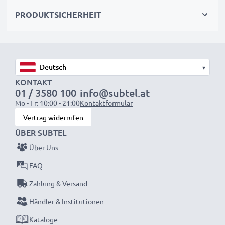
wieder mit voller Leistung und verkleinern Sie Ihren
PRODUKTSICHERHEIT
ökologischen Fußabdruck durch Recycling und
Vermeidung von Elektroschrott.
Entscheiden Sie sich für CELLONIC und machen Sie
▾
keine Abstriche bei der Qualität!
KONTAKT
01 / 3580 100
info@subtel.at
Mo - Fr: 10:00 - 21:00
Kontaktformular
Vertrag widerrufen
ÜBER SUBTEL
Über Uns
FAQ
Zahlung & Versand
Händler & Institutionen
Kataloge