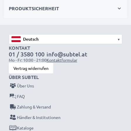
höchste Sicherheits- und Zuverlässigkeitsstandards
PRODUKTSICHERHEIT
✔
Einfache Installation & Perfekte Passform
–
Passt auch in das Original-Ladegerät
▾
KONTAKT
HINWEIS:
Für optimale Leistung und Langlebigkeit
01 / 3580 100
info@subtel.at
Mo - Fr: 10:00 - 21:00
Kontaktformular
laden Sie die Akkus vor der ersten Nutzung
Vertrag widerrufen
vollständig auf.
ÜBER SUBTEL
Jeder CELLONIC Akku wird streng geprüft, um
Über Uns
höchste Leistung und lange Lebensdauer zu
FAQ
garantieren.
Zahlung & Versand
Jetzt bestellen – Schnelle Lieferung & 3 Jahren
Händler & Institutionen
Garantie!
Kataloge