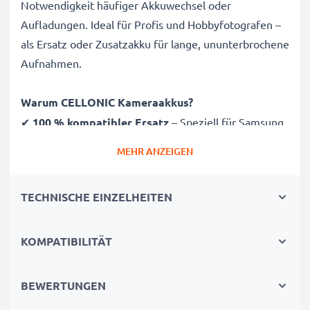
Notwendigkeit häufiger Akkuwechsel oder
Aufladungen. Ideal für Profis und Hobbyfotografen –
als Ersatz oder Zusatzakku für lange, ununterbrochene
Aufnahmen.
Warum CELLONIC Kameraakkus?
✔
100 % kompatibler Ersatz
– Speziell für Samsung
Digimax A6 A5 420 Kameras & mehr entwickelt.
MEHR ANZEIGEN
Klicken Sie oben auf „Kompatibilität“, um die
vollständige Liste passender Modele zu sehen
TECHNISCHE EINZELHEITEN
✔
Garantierte 1400mAh Kapazität
– Liefert
1400mAh bei 3.6V für ausgedehnte Fotosessions
✔
Hochwertige Lithium-Ionen Technologie
– Für
KOMPATIBILITÄT
stabile Energie, längere Lebensdauer und hohe
Effizienz
BEWERTUNGEN
✔
Beste Qualität & Sicherheit
– Getestet für