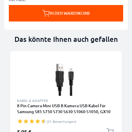
IN DEN WARENKORB
Das könnte Ihnen auch gefallen
KABEL & ADAPTER
8 Pin Camera Mini USB B Kamera USB Kabel für
Samsung S85 S750 S730 S630 S1060 S1050, GX10
GX-20 GX-1S Video-/ Fotokameras - EA-
(31 Bewertungen)
CB08U12,AD81-00735A Datenkabel 2.0, PVC
Ladekabel
5,95 €