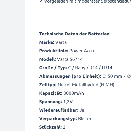
✔ Vorgeladen mit moderater Selbstentladun
Technische Daten der Batterien:
Marke:
Varta
Produktlinie:
Power Accu
Modell:
Varta
56714
Größe / Typ:
C / Baby / R14 / LR14
Abmessungen (pro Einheit):
C: 50 mm × 
Zelltyp:
Nickel-Metallhydrid (NiMH)
Kapazität:
3000mAh
Spannung:
1,2V
Wiederaufladbar:
Ja
Verpackungstyp:
Blister
Stückzahl:
2