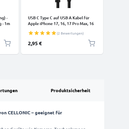
KABEL & 
ng) -
USB C Type C auf USB A Kabel für
USB Kabe
g - 1m
Apple iPhone 17, 16, 17 Pro Max, 16
Lautspre
Pro, 16 Pro Max, 17 Pro, 16e, 16 Plus
Smartwat
(2 Bewertungen)
Samsung Galaxy S25 Ultra, S25
Datenka
Google Pixel 10, 9a, 10 Pro, 10 Pro
2,95 €
4,95 €
XL Xiaomi 15 Ultra, Redmi Note 14
Pro+, Note 14 Pro, 15T Pro OnePlus
13 3A Schnell
rtungen
Produktsicherheit
von CELLONIC – geeignet für