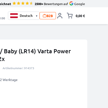
eichnet
2500+
Bewertungen auf
Google
B2B
0,00 €
▾
Minika
1:00
 / Baby (LR14) Varta Power
2x
Artikelnummer: 914373
1-2 Werktage