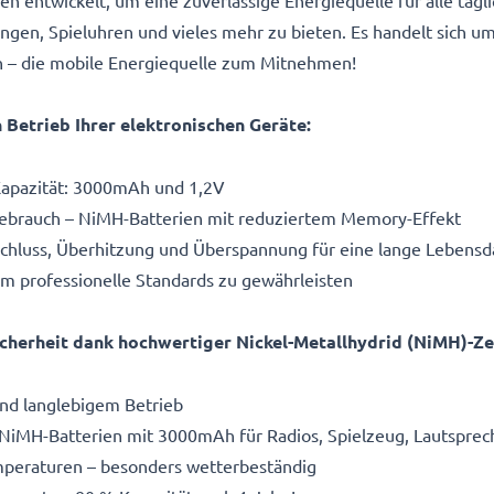
 entwickelt, um eine zuverlässige Energiequelle für alle täg
ngen, Spieluhren und vieles mehr zu bieten. Es handelt sich u
n – die mobile Energiequelle zum Mitnehmen!
Betrieb Ihrer elektronischen Geräte:
Kapazität: 3000mAh und 1,2V
ebrauch – NiMH-Batterien mit reduziertem Memory-Effekt
rzschluss, Überhitzung und Überspannung für eine lange Lebens
um professionelle Standards zu gewährleisten
Sicherheit dank hochwertiger Nickel-Metallhydrid (NiMH)-Ze
nd langlebigem Betrieb
NiMH-Batterien mit 3000mAh für Radios, Spielzeug, Lautspre
mperaturen – besonders wetterbeständig