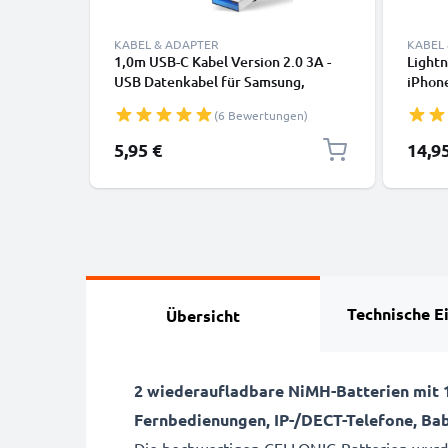
KABEL & ADAPTER
KABEL
1,0m USB-C Kabel Version 2.0 3A -
Lightn
USB Datenkabel für Samsung,
iPhone
Huawei, Google Pixel, iPhone,
SE Han
(6 Bewertungen)
Canon, Panasonic Lumix, Sony,
Daten
GoPro uvm PVC schwarz
5,95 €
14,9
Technische E
Übersicht
2 wiederaufladbare NiMH-Batterien mit 1
Fernbedienungen, IP-/DECT-Telefone, Ba