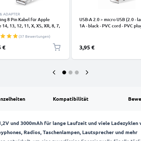
 & ADAPTER
ing 8 Pin Kabel für Apple
USB-A 2.0 > micro USB (2.0 - la
 14, 13, 12, 11, X, XS, XR, 8, 7,
1A - black - PVC cord - PVC plu
dy Ladekabel - 1m weiß -
(37 Bewertungen)
kabel für Smartphone
5 €
3,95 €
inzelheiten
Kompatibilität
Bewe
,2V und 3000mAh für lange Laufzeit und viele Ladezyklen 
byphones, Radios, Taschenlampen, Lautsprecher und mehr