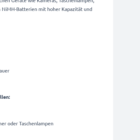
lichen Geräte wie Kameras, Taschenlampen,
m NiMH-Batterien mit hoher Kapazität und
dauer
llen:
cher oder Taschenlampen