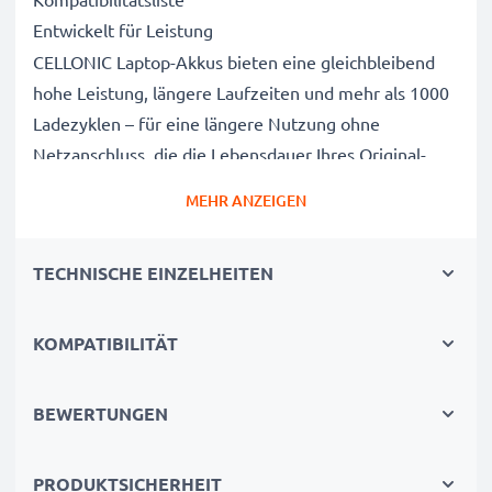
Entwickelt für Leistung
CELLONIC Laptop-Akkus bieten eine gleichbleibend
hohe Leistung, längere Laufzeiten und mehr als 1000
Ladezyklen – für eine längere Nutzung ohne
Netzanschluss, die die Lebensdauer Ihres Original-
Laptop-Akkus erreicht oder übertrifft
MEHR ANZEIGEN
CE-, FCC- & RoHS-geprüft
Unsere Akkuzellen der Klasse A werden rigoros
TECHNISCHE EINZELHEITEN
getestet, um ein optimales Sicherheitsniveau zu
gewährleisten, und verfügen über einen integrierten
Kurzschluss-, Überhitzungs- und
KOMPATIBILITÄT
Überspannungsschutz
3 Jahre Garantie
BEWERTUNGEN
Als spezialisierter Anbieter seit 2004 stehen unsere
Ersatzakkus für hohe Qualität und zertifizierte
PRODUKTSICHERHEIT