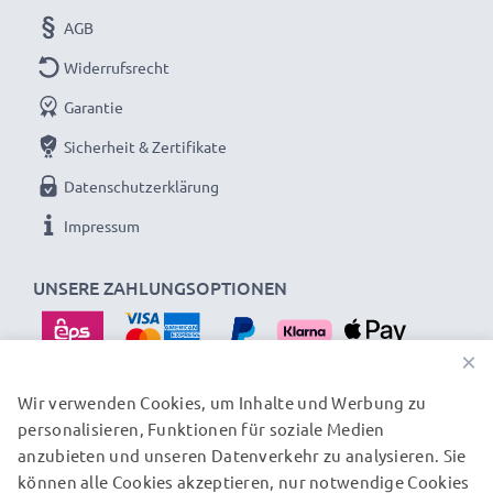
Trotzdem wird der Ersatzakku natürlich so gebaut,
AGB
dass er exakt in das Akkufach Ihres Laptops passt.
Widerrufsrecht
Garantie
Sicherheit & Zertifikate
Datenschutzerklärung
Impressum
UNSERE ZAHLUNGSOPTIONEN
×
Wir verwenden Cookies, um Inhalte und Werbung zu
personalisieren, Funktionen für soziale Medien
UNSERE VERSANDPARTNER
anzubieten und unseren Datenverkehr zu analysieren. Sie
können alle Cookies akzeptieren, nur notwendige Cookies