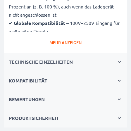
Prozent an (z. B. 100 %), auch wenn das Ladegerät
nicht angeschlossen ist
✔
Globale Kompatibilität
– 100V–250V Eingang für
weltweiten Einsatz
✔
Intelligentes Laden
– Sanfte, variable Spannung
MEHR ANZEIGEN
verlängert die Lebensdauer des Akkus
✔
Zertifizierte Sicherheit
– CE- und RoHS-zertifiziert
TECHNISCHE EINZELHEITEN
mit Schutz vor Überladung, Überhitzung und
Kurzschluss
KOMPATIBILITÄT
Kompakt & reisetauglich
✔
Kompakt & leicht
– Passt perfekt in jede
BEWERTUNGEN
Kameratasche
✔
Hochwertige Materialien
– Flexibles,
PRODUKTSICHERHEIT
bruchsicheres Ladekabel und Netzteil