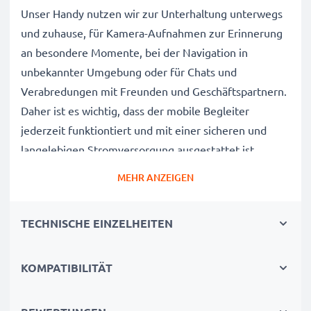
Unser Handy nutzen wir zur Unterhaltung unterwegs
und zuhause, für Kamera-Aufnahmen zur Erinnerung
an besondere Momente, bei der Navigation in
unbekannter Umgebung oder für Chats und
Verabredungen mit Freunden und Geschäftspartnern.
Daher ist es wichtig, dass der mobile Begleiter
jederzeit funktiontiert und mit einer sicheren und
langelebigen Stromversorgung ausgestattet ist.
MEHR ANZEIGEN
Der CELLONIC AURO Comfort Comfort 1020, 1010,
1060 Wechselakku wurde mit diesem Hintergrund
TECHNISCHE EINZELHEITEN
speziell für das Comfort 1020, 1010, 1060 Handy /
Smartphone entwickelt.
Mit diesem, neuen Akku hat Ihr Mobiltelefon mehr als
KOMPATIBILITÄT
genug Power für die täglichen, kleinen und großen
Herausforderungen.