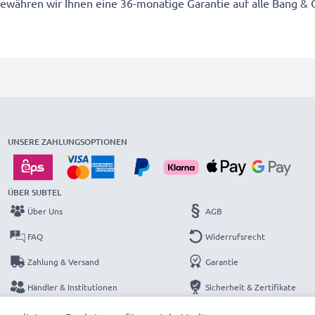
ähren wir Ihnen eine 36-monatige Garantie auf alle Bang & O
UNSERE ZAHLUNGSOPTIONEN
ÜBER SUBTEL
Über Uns
AGB
FAQ
Widerrufsrecht
Zahlung & Versand
Garantie
Händler & Institutionen
Sicherheit & Zertifikate
Kataloge
Datenschutzerklärung