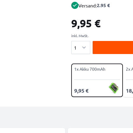
2.95 €
Versand:
9,95 €
inkl. MwSt.
Menge
1x Akku 700mAh
2x 
9,95 €
18