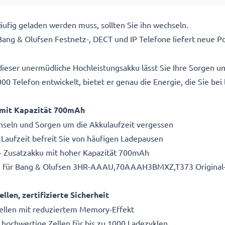
äufig geladen werden muss, sollten Sie ihn wechseln.
ang & Olufsen Festnetz-, DECT und IP Telefone liefert neue P
 dieser unermüdliche Hochleistungsakku lässt Sie Ihre Sorgen 
 Telefon entwickelt, bietet er genau die Energie, die Sie bei
e mit Kapazität 700mAh
eln und Sorgen um die Akkulaufzeit vergessen
 Laufzeit befreit Sie von häufigen Ladepausen
 - Zusatzakku mit hoher Kapazität 700mAh
ku für Bang & Olufsen 3HR-AAAU,70AAAH3BMXZ,T373 Original
en, zertifizierte Sicherheit
ellen mit reduziertem Memory-Effekt
 hochwertige Zellen für bis zu 1000 Ladezyklen