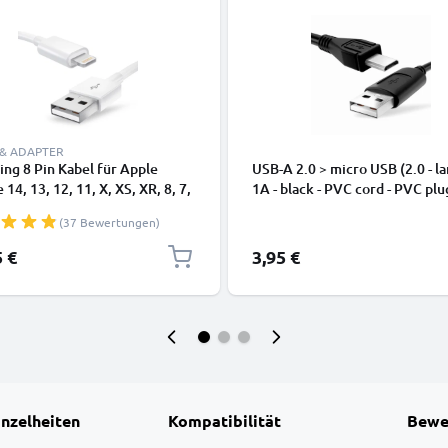
 & ADAPTER
ing 8 Pin Kabel für Apple
USB-A 2.0 > micro USB (2.0 - la
 14, 13, 12, 11, X, XS, XR, 8, 7,
1A - black - PVC cord - PVC plu
dy Ladekabel - 1m weiß -
(37 Bewertungen)
kabel für Smartphone
5 €
3,95 €
inzelheiten
Kompatibilität
Bewe