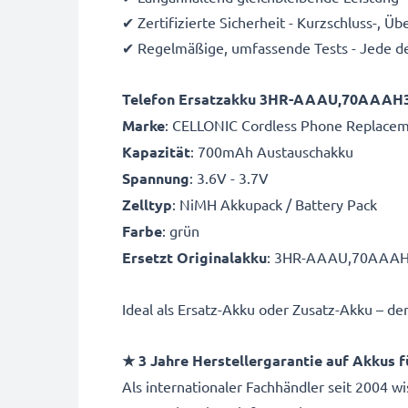
✔ Zertifizierte Sicherheit - Kurzschluss-, 
✔ Regelmäßige, umfassende Tests - Jede de
Telefon Ersatzakku 3HR-AAAU,70AAAH3
Marke
: CELLONIC Cordless Phone Replacem
Kapazität
: 700mAh Austauschakku
Spannung
: 3.6V - 3.7V
Zelltyp
: NiMH Akkupack / Battery Pack
Farbe
: grün
Ersetzt Originalakku
: 3HR-AAAU,70AAA
Ideal als Ersatz-Akku oder Zusatz-Akku – de
★ 3 Jahre Herstellergarantie auf Akkus f
Als internationaler Fachhändler seit 2004 w