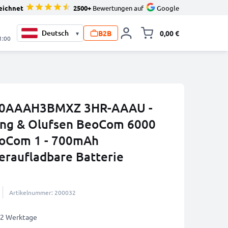
eichnet
2500+
Bewertungen auf
Google
B2B
0,00 €
▾
Minika
1:00
 70AAAH3BMXZ 3HR-AAAU -
Bang & Olufsen BeoCom 6000
eoCom 1 - 700mAh
eraufladbare Batterie
Artikelnummer: 200032
1-2 Werktage