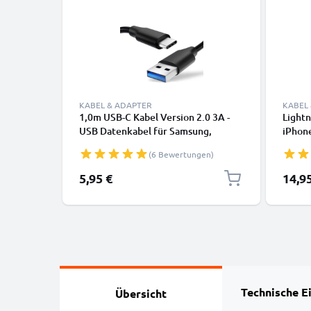
KABEL & ADAPTER
KABEL
1,0m USB-C Kabel Version 2.0 3A -
Lightn
USB Datenkabel für Samsung,
iPhone
Huawei, Google Pixel, iPhone,
SE Han
(6 Bewertungen)
Canon, Panasonic Lumix, Sony,
Daten
GoPro uvm PVC schwarz
5,95 €
14,9
Technische E
Übersicht