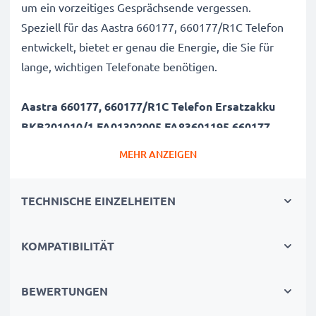
um ein vorzeitiges Gesprächsende vergessen.
Speziell für das Aastra 660177, 660177/R1C Telefon
entwickelt, bietet er genau die Energie, die Sie für
lange, wichtigen Telefonate benötigen.
Aastra 660177, 660177/R1C Telefon Ersatzakku
BKB201010/1,FA01302005,FA83601195,660177
R1A
MEHR ANZEIGEN
Marke
: CELLONIC Cordless Phone Replacement
Battery
TECHNISCHE EINZELHEITEN
Kapazität
: 650mAh Austauschakku
Spannung
: 3.6V - 3.7V
KOMPATIBILITÄT
Zelltyp
: Lithium Ionen Akkupack / Battery Pack
Farbe
: schwarz
BEWERTUNGEN
Ersetzt / Alternative für
: