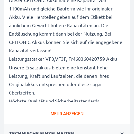
Dieser CELLONIC Akku hat eine Kapazität von
1100mAh und gleiche Bauform wie Ihr originaler
Akku. Viele Hersteller geben auf dem Etikett bei
ähnlichem Gewicht höhere Kapazitäten an. Die
Enttäuschung kommt dann bei der Nutzung. Bei
CELLONIC Akkus können Sie sich auf die angegebene
Kapazität verlassen!
Leistungsstarker VF3,VF3F, FM68360420759 Akku
Unsere Ersatzakkus bieten eine konstant hohe
Leistung, Kraft und Laufzeiten, die denen Ihres
Originalakkus entsprechen oder diese sogar
übertreffen.
Höchste Qualität und Sicherheitsstandards
Als Batteriespezialisten seit 2004 werden alle unsere
MEHR ANZEIGEN
Ersatzbatterien während des gesamten
Produktionsprozesses strengen und rigorosen Tests
TECHNISCHE EINZELHEITEN