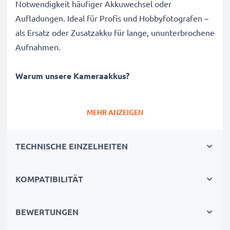
Notwendigkeit häufiger Akkuwechsel oder
Aufladungen. Ideal für Profis und Hobbyfotografen –
als Ersatz oder Zusatzakku für lange, ununterbrochene
Aufnahmen.
Warum unsere Kameraakkus?
✔
100 % kompatibler Ersatz
– Speziell für DV 5500
MEHR ANZEIGEN
DV 5600 DV 6500 Kameras & mehr entwickelt. Klicken
Sie auf „Kompatibilitäten“, um die vollständige Liste
TECHNISCHE EINZELHEITEN
zu sehen
✔
Garantierte 1180mAh Kapazität
– Liefert
1180mAh 3.7V für ausgedehnte Fotosessions
KOMPATIBILITÄT
✔
Hochwertige Lithium-Ionen Technologie
– Für
stabile Energie, längere Lebensdauer und hohe
BEWERTUNGEN
Effizienz