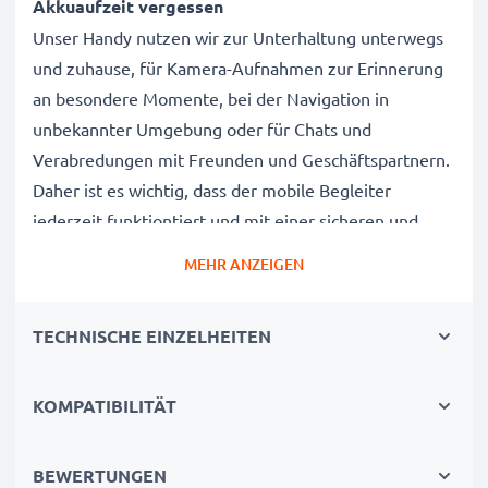
Akkuaufzeit vergessen
Unser Handy nutzen wir zur Unterhaltung unterwegs
und zuhause, für Kamera-Aufnahmen zur Erinnerung
an besondere Momente, bei der Navigation in
unbekannter Umgebung oder für Chats und
Verabredungen mit Freunden und Geschäftspartnern.
Daher ist es wichtig, dass der mobile Begleiter
jederzeit funktiontiert und mit einer sicheren und
langelebigen Stromversorgung ausgestattet ist.
MEHR ANZEIGEN
Der CELLONIC Sagem & Vodafone my220X / my150X
TECHNISCHE EINZELHEITEN
& Vodafone 553 / 226 Wechselakku wurde mit diesem
Hintergrund speziell für das my220X / my150X &
Vodafone 553 / 226 Handy / Smartphone entwickelt.
KOMPATIBILITÄT
Mit diesem, neuen Akku hat Ihr Mobiltelefon mehr als
genug Power für die täglichen, kleinen und großen
BEWERTUNGEN