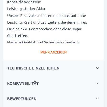
Kapazität verlassen!
Leistungsstarker Akku
Unsere Ersatzakkus bieten eine konstant hohe
Leistung, Kraft und Laufzeiten, die denen Ihres
Originalakkus entsprechen oder diese sogar
übertreffen.
Höchste Qualität und Sicherheitsstandards
Als Batteriespezialisten seit 2004 werden alle unsere
MEHR ANZEIGEN
Ersatzbatterien während des gesamten
Produktionsprozesses strengen und rigorosen Tests
TECHNISCHE EINZELHEITEN
unterzogen und entsprechen den höchsten EU-
Normen und darüber hinaus.
Die umweltfreundliche Alternative
KOMPATIBILITÄT
Ein neuer CELLONIC Akku ist im Vergleich zum
Neukauf eines Endgerätes die günstigere und
BEWERTUNGEN
umweltfreundlichere Alternative. Nutzen Sie Ihr Gerät