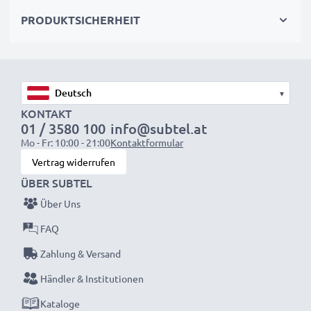
wieder mit voller Leistung und verkleinern Sie Ihren
PRODUKTSICHERHEIT
ökologischen Fußabdruck durch Recycling und
Vermeidung von Elektroschrott.
Entscheiden Sie sich für CELLONIC und machen Sie
▾
keine Abstriche bei der Qualität!
KONTAKT
01 / 3580 100
info@subtel.at
Mo - Fr: 10:00 - 21:00
Kontaktformular
Vertrag widerrufen
ÜBER SUBTEL
Über Uns
FAQ
Zahlung & Versand
Händler & Institutionen
Kataloge