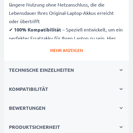
längere Nutzung ohne Netzanschluss, die die
Lebensdauer Ihres Original-Laptop-Akkus erreicht
oder übertrifft
✔
100% Kompatibilität
– Speziell entwickelt, um ein
perfekter Ersatzakku für Ihren Laptop zu sein. Hier
finden Sie die vollständige Kompatibilitätsliste
MEHR ANZEIGEN
✔
CE-, FCC- & RoHS-geprüft
– Unsere Akkuzellen der
Klasse A werden rigoros getestet, um ein optimales
TECHNISCHE EINZELHEITEN
Sicherheitsniveau zu gewährleisten, und verfügen
über einen integrierten Kurzschluss-, Überhitzungs-
und Überspannungsschutz
KOMPATIBILITÄT
✔
3 Jahre Garantie
– Als spezialisierter Anbieter seit
2004 stehen unsere Ersatzakkus für hohe Qualität und
BEWERTUNGEN
zertifizierte Standards – deshalb erhalten Sie eine 36-
monatige Garantie
PRODUKTSICHERHEIT
✔
Geld sparen, der Umwelt dienen
– Tauschen Sie