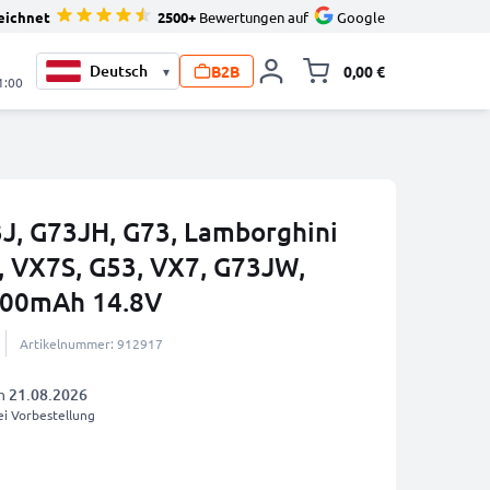
eichnet
2500+
Bewertungen auf
Google
B2B
0,00 €
▾
Minika
1:00
J, G73JH, G73, Lamborghini
 VX7S, G53, VX7, G73JW,
400mAh 14.8V
Artikelnummer: 912917
am
21.08.2026
i Vorbestellung