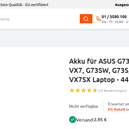
hste Qualität - EU-zertifiziert
Ausgez
01 / 3580 100
Mo - Fr: 10:00 - 2
Akku für ASUS G73
VX7, G73SW, G73S,
VX7SX Laptop - 4
(14 Bewertungen)
Erwartet 
Nicht verfügbar
5% Rabatt
be
2.95 €
Versand: