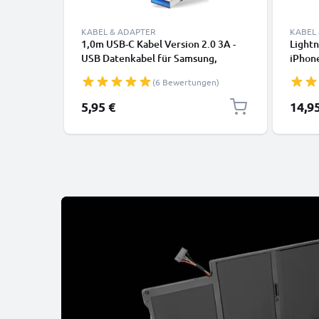
KABEL & ADAPTER
KABEL
1,0m USB-C Kabel Version 2.0 3A -
Lightn
USB Datenkabel für Samsung,
iPhone
Huawei, Google Pixel, iPhone,
SE Han
(6 Bewertungen)
Canon, Panasonic Lumix, Sony,
Daten
GoPro uvm PVC schwarz
5,95 €
14,9