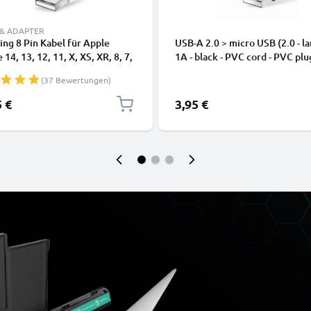
 & ADAPTER
ing 8 Pin Kabel für Apple
USB-A 2.0 > micro USB (2.0 - la
 14, 13, 12, 11, X, XS, XR, 8, 7,
1A - black - PVC cord - PVC plu
dy Ladekabel - 1m weiß -
(37 Bewertungen)
kabel für Smartphone
5 €
3,95 €