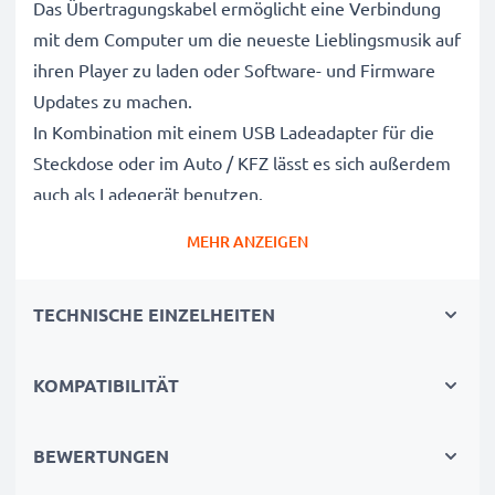
Das Übertragungskabel ermöglicht eine Verbindung
mit dem Computer um die neueste Lieblingsmusik auf
ihren Player zu laden oder Software- und Firmware
Updates zu machen.
In Kombination mit einem USB Ladeadapter für die
Steckdose oder im Auto / KFZ lässt es sich außerdem
auch als Ladegerät benutzen.
MEHR ANZEIGEN
Aufladekabel (sofern Ihr Gerät über USB geladen
werden kann)
TECHNISCHE EINZELHEITEN
✔ Micro USB Adapterkabel - Ladestecker für alle
Audio-Player mit Micro USB Ladeanschluss
✔ Schnellladefähig - Ermöglicht schnelles Laden mit
KOMPATIBILITÄT
1A hoher Ladegeschwindigkeit
✔ Langlebige Verarbeitung - Flexibles, bruchsicheres
BEWERTUNGEN
Stromkabel mit Knickschutz für den Stecker