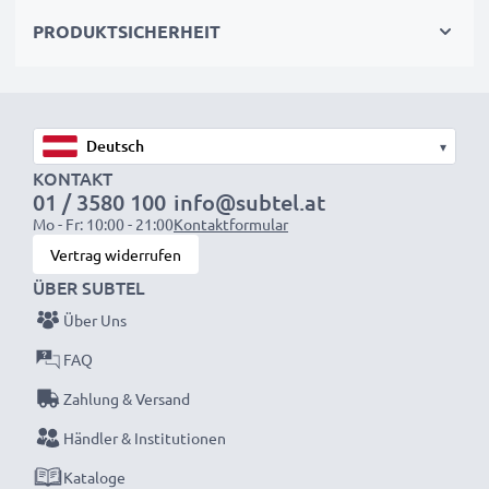
wieder mit voller Leistung und verkleinern Sie Ihren
PRODUKTSICHERHEIT
ökologischen Fußabdruck durch Recycling und
Vermeidung von Elektroschrott.
Entscheiden Sie sich für CELLONIC und machen Sie
▾
keine Abstriche bei der Qualität!
KONTAKT
01 / 3580 100
info@subtel.at
Mo - Fr: 10:00 - 21:00
Kontaktformular
Vertrag widerrufen
ÜBER SUBTEL
Über Uns
FAQ
Zahlung & Versand
Händler & Institutionen
Kataloge