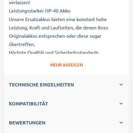
verlassen!
Leistungsstarker NP-40 Akku
Unsere Ersatzakkus bieten eine konstant hohe
Leistung, Kraft und Laufzeiten, die denen Ihres
Originalakkus entsprechen oder diese sogar
übertreffen.
Höchste Qualität und Sicherheitsstandards
Als Batteriespezialisten seit 2004 werden alle unsere
MEHR ANZEIGEN
Ersatzbatterien während des gesamten
Produktionsprozesses strengen und rigorosen Tests
TECHNISCHE EINZELHEITEN
unterzogen und entsprechen den höchsten EU-
Normen und darüber hinaus.
Die umweltfreundliche Alternative
KOMPATIBILITÄT
Ein neuer CELLONIC Akku ist im Vergleich zum
Neukauf eines Endgerätes die günstigere und
BEWERTUNGEN
umweltfreundlichere Alternative. Nutzen Sie Ihr Gerät