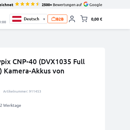
eichnet
2500+
Bewertungen auf
Google
B2B
0,00 €
▾
Minika
1:00
ypix CNP-40 (DVX1035 Full
) Kamera-Akkus von
Artikelnummer: 911453
1-2 Werktage