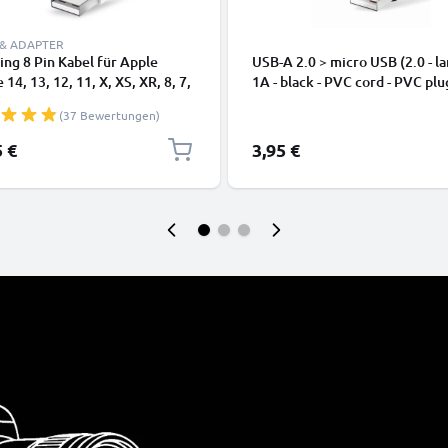
 & ADAPTER
ing 8 Pin Kabel für Apple
USB-A 2.0 > micro USB (2.0 - la
 14, 13, 12, 11, X, XS, XR, 8, 7,
1A - black - PVC cord - PVC plu
dy Ladekabel - 1m weiß -
(37 Bewertungen)
kabel für Smartphone
5 €
3,95 €