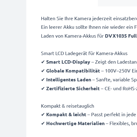
Halten Sie Ihre Kamera jederzeit einsatzb
Ein leerer Akku sollte Ihnen nie wieder ein
Laden von
Kamera-Akkus für
DVX1035 Ful
Smart LCD Ladegerät für Kamera-Akkus
✔
Smart LCD-Display
– Zeigt den Ladestand
✔
Globale Kompatibilität
– 100V–250V Ein
✔
Intelligentes Laden
– Sanfte, variable S
✔
Zertifizierte Sicherheit
– CE- und RoHS-z
Kompakt & reisetauglich
✔
Kompakt & leicht
– Passt perfekt in jed
✔
Hochwertige Materialien
– Flexibles, b