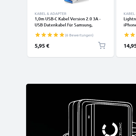
KABEL & ADAPTER
KABEL
1,0m USB-C Kabel Version 2.0 3A -
Lightn
USB Datenkabel für Samsung,
iPhone
Huawei, Google Pixel, iPhone,
SE Han
(6 Bewertungen)
Canon, Panasonic Lumix, Sony,
Daten
GoPro uvm PVC schwarz
5,95 €
14,9