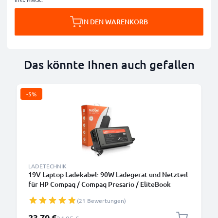
IN DEN WARENKORB
Das könnte Ihnen auch gefallen
-5%
LADETECHNIK
19V Laptop Ladekabel: 90W Ladegerät und Netzteil
für HP Compaq / Compaq Presario / EliteBook
8470P 8460P / Envy / Pavilion DV7, DV6, G7 /
(21 Bewertungen)
ProBook 6570B Notebook PCs - 2.6m Netzkabel
463955-001
Sonderpreis
23,70 €