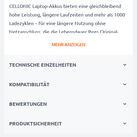
CELLONIC Laptop-Akkus bieten eine gleichbleibend
hohe Leistung, längere Laufzeiten und mehr als 1000
Ladezyklen – für eine längere Nutzung ohne
Netzanschluss, die die Lebensdauer Ihres Original-
Laptop-Akkus erreicht oder übertrifft
MEHR ANZEIGEN
CE-, FCC- & RoHS-geprüft
Unsere Akkuzellen der Klasse A werden rigoros
TECHNISCHE EINZELHEITEN
getestet, um ein optimales Sicherheitsniveau zu
gewährleisten, und verfügen über einen integrierten
Kurzschluss-, Überhitzungs- und
KOMPATIBILITÄT
Überspannungsschutz
3 Jahre Garantie
BEWERTUNGEN
Als spezialisierter Anbieter seit 2004 stehen unsere
Ersatzakkus für hohe Qualität und zertifizierte
PRODUKTSICHERHEIT
Standards – deshalb erhalten Sie eine 36-monatige
Garantie