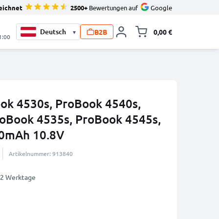
eichnet
2500+
Bewertungen auf
Google
B2B
0,00 €
▾
Minika
1:00
ok 4530s, ProBook 4540s,
oBook 4535s, ProBook 4545s,
00mAh 10.8V
Artikelnummer: 913840
1-2 Werktage