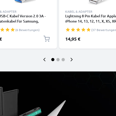
 & ADAPTER
KABEL & ADAPTER
SB-C Kabel Version 2.0 3A -
Lightning 8 Pin Kabel für Appl
atenkabel für Samsung,
iPhone 14, 13, 12, 11, X, XS, XR
, Google Pixel, iPhone,
SE Handy Ladekabel - 1m weiß 
(6 Bewertungen)
(37 Bewertungen
 Panasonic Lumix, Sony,
Datenkabel für Smartphone
 uvm PVC schwarz
€
14,95 €