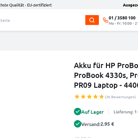
hste Qualität - EU-zertifiziert
Ausgez
01 / 3580 100
Mo - Fr: 10:00 - 2
Akku für HP ProBo
ProBook 4330s, Pr
PR09 Laptop - 44
(36 Bewertungen)
Auf Lager
Lieferung: 
2.95 €
Versand: