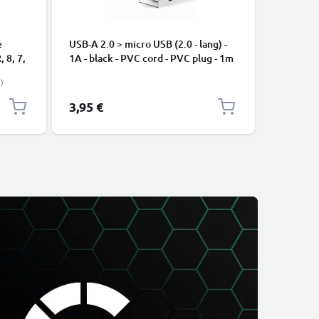
e
USB-A 2.0 > micro USB (2.0 - lang) -
USB C Ty
, 8, 7,
1A - black - PVC cord - PVC plug - 1m
Apple iP
-
Pro, 16 P
)
Samsung 
Google Pi
3,95 €
2,95 €
XL Xiaom
Pro+, No
13 3A Sc