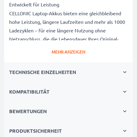
Entwickelt für Leistung
CELLONIC Laptop-Akkus bieten eine gleichbleibend
hohe Leistung, längere Laufzeiten und mehr als 1000
Ladezyklen – für eine längere Nutzung ohne
Netzanschluss, die die Lebensdauer Ihres Original-
Laptop-Akkus erreicht oder übertrifft
MEHR ANZEIGEN
CE-, FCC- & RoHS-geprüft
Unsere Akkuzellen der Klasse A werden rigoros
TECHNISCHE EINZELHEITEN
getestet, um ein optimales Sicherheitsniveau zu
gewährleisten, und verfügen über einen integrierten
Kurzschluss-, Überhitzungs- und
KOMPATIBILITÄT
Überspannungsschutz
3 Jahre Garantie
BEWERTUNGEN
Als spezialisierter Anbieter seit 2004 stehen unsere
Ersatzakkus für hohe Qualität und zertifizierte
PRODUKTSICHERHEIT
Standards – deshalb erhalten Sie eine 36-monatige