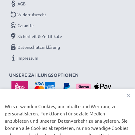
AGB
dass er exakt in das Akkufach Ihres Laptops passt.
Widerrufsrecht
Garantie
Sicherheit & Zertifikate
Datenschutzerklärung
Impressum
UNSERE ZAHLUNGSOPTIONEN
×
Wir verwenden Cookies, um Inhalte und Werbung zu
personalisieren, Funktionen für soziale Medien
UNSERE VERSANDPARTNER
anzubieten und unseren Datenverkehr zu analysieren. Sie
können alle Cookies akzeptieren, nur notwendige Cookies