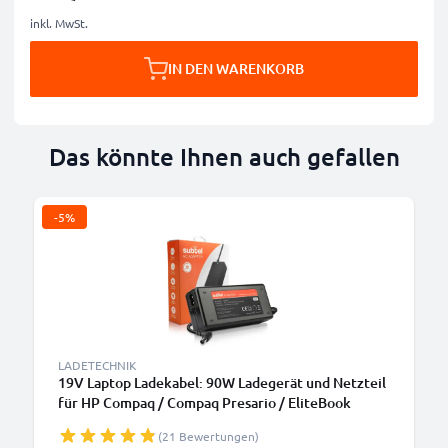
inkl. MwSt.
IN DEN WARENKORB
Das könnte Ihnen auch gefallen
-5%
LADETECHNIK
19V Laptop Ladekabel: 90W Ladegerät und Netzteil
für HP Compaq / Compaq Presario / EliteBook
8470P 8460P / Envy / Pavilion DV7, DV6, G7 /
(21 Bewertungen)
ProBook 6570B Notebook PCs - 2.6m Netzkabel