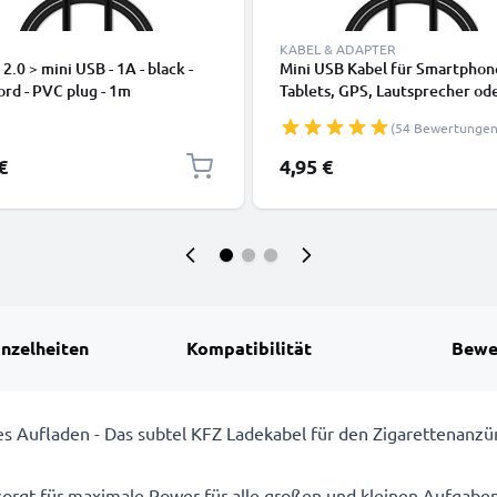
KABEL & ADAPTER
2.0 > mini USB - 1A - black -
Mini USB Kabel für Smartphon
rd - PVC plug - 1m
Tablets, GPS, Lautsprecher od
Kopfhörer - Ladekabel und
(54 Bewertungen
Datenkabel 1m 1A PVC schwa
€
4,95 €
inzelheiten
Kompatibilität
Bewe
les Aufladen - Das subtel KFZ Ladekabel für den Zigarettenanz
orgt für maximale Power für alle großen und kleinen Aufgaben