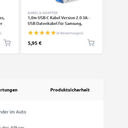
KABEL & ADAPTER
KABEL & 
es,
1,0m USB-C Kabel Version 2.0 3A -
Lightning
er
USB Datenkabel für Samsung,
iPhone 14
Huawei, Google Pixel, iPhone,
SE Handy
)
(6 Bewertungen)
rz
Canon, Panasonic Lumix, Sony,
Datenkab
GoPro uvm PVC schwarz
5,95 €
14,95 €
rtungen
Produktsicherheit
ünder im Auto
 des Alltags.