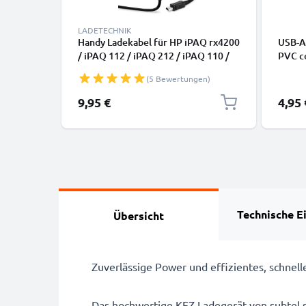
LADETECHNIK
Handy Ladekabel für HP iPAQ rx4200
USB-A 
/ iPAQ 112 / iPAQ 212 / iPAQ 110 /
PVC co
iPAQ 210 / iPAQ 500 Smartphone -
(5 Bewertungen)
1A / 1000mA Mini USB Ladegerät
1.1m, Handyladekabel
9,95 €
4,95 
Technische E
Übersicht
Zuverlässige Power und effizientes, schnel
Das hochwertige KFZ-Ladegerät von subtel s