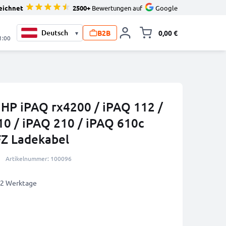
eichnet
2500+
Bewertungen auf
Google
B2B
0,00 €
▾
Minika
1:00
 HP iPAQ rx4200 / iPAQ 112 /
10 / iPAQ 210 / iPAQ 610c
FZ Ladekabel
Artikelnummer: 100096
1-2 Werktage