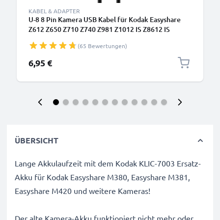
KABEL & ADAPTER
U-8 8 Pin Kamera USB Kabel für Kodak Easyshare
Z612 Z650 Z710 Z740 Z981 Z1012 IS Z8612 IS
ZD710 ZX1 C713 C813 V10003 P880 P850 M753
(65 Bewertungen)
M863 Video-/ Fotokameras - U-8 Datenkabel 2.0,
PVC Ladekabel
6,95 €
ÜBERSICHT
Lange Akkulaufzeit mit dem Kodak KLIC-7003 Ersatz-
Akku für Kodak Easyshare M380, Easyshare M381,
Easyshare M420 und weitere Kameras!
Der alte Kamera-Akku funktioniert nicht mehr oder