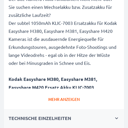
Sie suchen einen Wechselakku bzw. Zusatzakku für
zusätzliche Laufzeit?
Der subtel 1050mAh KLIC-7003 Ersatzakku für Kodak
Easyshare M380, Easyshare M381, Easyshare M420
Kameras ist die ausdauernde Energiequelle für
Erkundungstouren, ausgedehnte Foto-Shootings und
lange Videodrehs - egal ob in der Hitze der Wüste
oder bei Minusgraden in Schnee und Eis.
Kodak Easyshare M380, Easyshare M381,
Easyshare M420 Ersatz Akku KLIC-7003
Marke
: subtel Camera Replacement Battery
MEHR ANZEIGEN
Kapazität
: 1050mAh Zusatzakku
Spannung
: 3.6V - 3.7V
TECHNISCHE EINZELHEITEN
Zelltyp
: Lithium Ionen Akkupack / Battery Pack