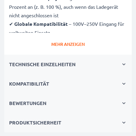
Prozent an (z. B. 100 %), auch wenn das Ladegerät
nicht angeschlossen ist
✔
Globale Kompatibilität
– 100V–250V Eingang für
weltweiten Einsatz
✔
Intelligentes Laden
– Sanfte, variable Spannung
MEHR ANZEIGEN
verlängert die Lebensdauer des Akkus
✔
Zertifizierte Sicherheit
– CE- und RoHS-zertifiziert
TECHNISCHE EINZELHEITEN
mit Schutz vor Überladung, Überhitzung und
Kurzschluss
KOMPATIBILITÄT
Kompakt & reisetauglich
✔
Kompakt & leicht
– Passt perfekt in jede
BEWERTUNGEN
Kameratasche
✔
Hochwertige Materialien
– Flexibles,
PRODUKTSICHERHEIT
bruchsicheres Ladekabel und Netzteil