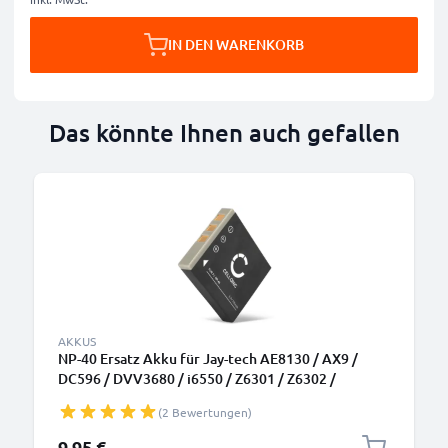
IN DEN WARENKORB
Das könnte Ihnen auch gefallen
AKKUS
NP-40 Ersatz Akku für Jay-tech AE8130 / AX9 /
DC596 / DVV3680 / i6550 / Z6301 / Z6302 /
HD1430 / WGL-0101 - Kamera Ersatzakku NP-40 -
(2 Bewertungen)
Kameraakku 700mAh, Batterie
9,95 €