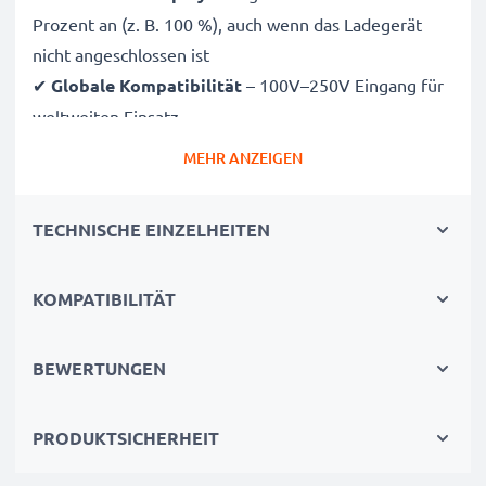
Prozent an (z. B. 100 %), auch wenn das Ladegerät
nicht angeschlossen ist
✔
Globale Kompatibilität
– 100V–250V Eingang für
weltweiten Einsatz
✔
Intelligentes Laden
– Sanfte, variable Spannung
MEHR ANZEIGEN
verlängert die Lebensdauer des Akkus
✔
Zertifizierte Sicherheit
– CE- und RoHS-zertifiziert
TECHNISCHE EINZELHEITEN
mit Schutz vor Überladung, Überhitzung und
Kurzschluss
KOMPATIBILITÄT
Kompakt & reisetauglich
✔
Kompakt & leicht
– Passt perfekt in jede
BEWERTUNGEN
Kameratasche
✔
Hochwertige Materialien
– Flexibles,
PRODUKTSICHERHEIT
bruchsicheres Ladekabel und Netzteil