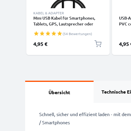
KABEL & ADAPTER
Mini USB Kabel für Smartphones,
USB-A 
Tablets, GPS, Lautsprecher oder
PVC co
Kopfhörer - Ladekabel und
(54 Bewertungen)
Datenkabel 1m 1A PVC schwarz
4,95 €
4,95 
Technische E
Übersicht
Schnell, sicher und effizient laden - mit 
/ Smartphones