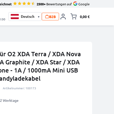
eichnet
2500+
Bewertungen auf
Google
B2B
0,00 €
▾
Minika
1:00
ür O2 XDA Terra / XDA Nova
DA Graphite / XDA Star / XDA
ne - 1A / 1000mA Mini USB
andyladekabel
Artikelnummer: 100173
1-2 Werktage