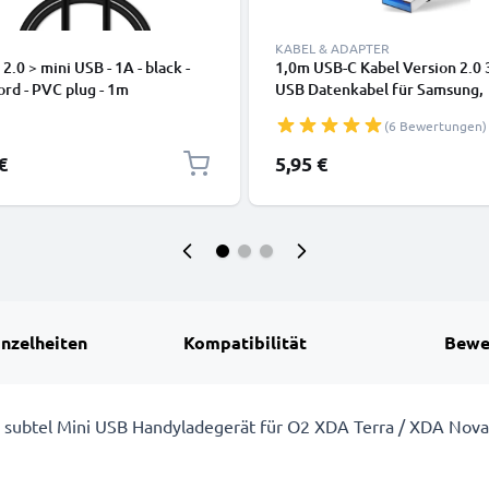
KABEL & ADAPTER
2.0 > mini USB - 1A - black -
1,0m USB-C Kabel Version 2.0 
rd - PVC plug - 1m
USB Datenkabel für Samsung,
Huawei, Google Pixel, iPhone,
(6 Bewertungen)
Canon, Panasonic Lumix, Sony,
GoPro uvm PVC schwarz
€
5,95 €
inzelheiten
Kompatibilität
Bewe
dem subtel Mini USB Handyladegerät für O2 XDA Terra / XDA Nov