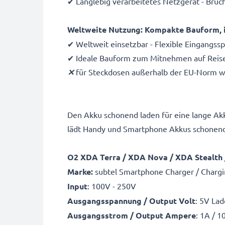
✔ Langlebig verarbeitetes Netzgerät - Bruc
Weltweite Nutzung: Kompakte Bauform, i
✔ Weltweit einsetzbar - Flexible Eingangs
✔ Ideale Bauform zum Mitnehmen auf Reisen -
✕
für Steckdosen außerhalb der EU-Norm wir
Den Akku schonend laden für eine lange Ak
lädt Handy und Smartphone Akkus schonend
O2 XDA Terra / XDA Nova / XDA Stealth
Marke:
subtel Smartphone Charger / Chargi
Input
: 100V - 250V
Ausgangsspannung / Output Volt
: 5V Lad
Ausgangsstrom / Output Ampere
: 1A / 