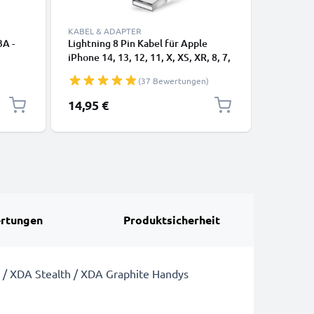
KABEL & ADAPTER
3A -
Lightning 8 Pin Kabel für Apple
USB-A 2.0
iPhone 14, 13, 12, 11, X, XS, XR, 8, 7,
1A - blac
SE Handy Ladekabel - 1m weiß -
(37 Bewertungen)
Datenkabel für Smartphone
14,95 €
3,95 €
rtungen
Produktsicherheit
a / XDA Stealth / XDA Graphite Handys