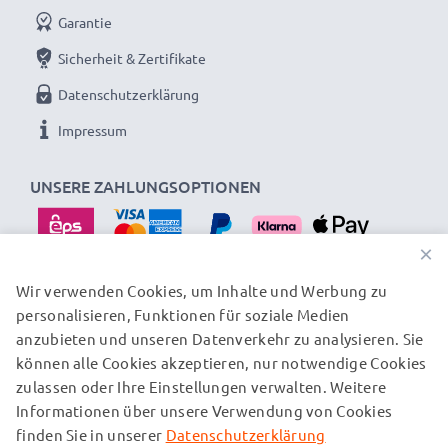
Garantie
Sicherheit & Zertifikate
Datenschutzerklärung
Impressum
UNSERE ZAHLUNGSOPTIONEN
×
Wir verwenden Cookies, um Inhalte und Werbung zu
personalisieren, Funktionen für soziale Medien
UNSERE VERSANDPARTNER
anzubieten und unseren Datenverkehr zu analysieren. Sie
können alle Cookies akzeptieren, nur notwendige Cookies
zulassen oder Ihre Einstellungen verwalten. Weitere
© subtel.at 2026
Informationen über unsere Verwendung von Cookies
Alle Preise verstehen sich inklusive Mehrwertsteuer und
zuzüglich Versandkosten. Bitte beachten Sie, dass alle
finden Sie in unserer
Datenschutzerklärung