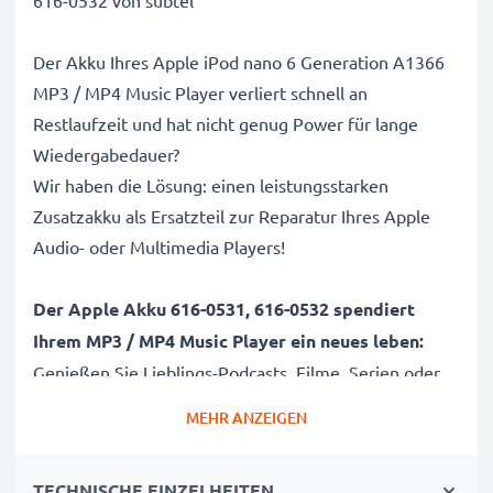
616-0532 von subtel
Der Akku Ihres Apple iPod nano 6 Generation A1366
MP3 / MP4 Music Player verliert schnell an
Restlaufzeit und hat nicht genug Power für lange
Wiedergabedauer?
Wir haben die Lösung: einen leistungsstarken
Zusatzakku als Ersatzteil zur Reparatur Ihres Apple
Audio- oder Multimedia Players!
Der Apple Akku 616-0531, 616-0532 spendiert
Ihrem MP3 / MP4 Music Player
ein neues leben:
Genießen Sie Lieblings-Podcasts, Filme, Serien oder
den nächsten Abend mit Ihren Freunden und
MEHR ANZEIGEN
stundenlanger Musikuntermalung endlich wieder
ohne Zwischenladung oder lange Ladepausen.
TECHNISCHE EINZELHEITEN