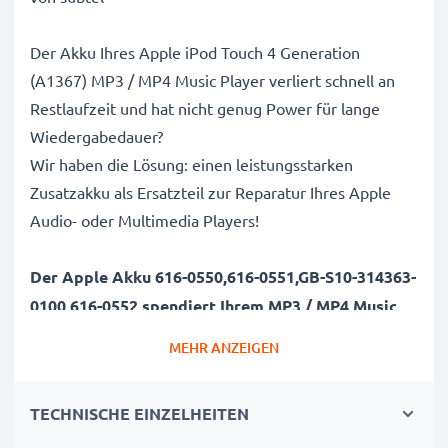
Der Akku Ihres Apple iPod Touch 4 Generation
(A1367) MP3 / MP4 Music Player verliert schnell an
Restlaufzeit und hat nicht genug Power für lange
Wiedergabedauer?
Wir haben die Lösung: einen leistungsstarken
Zusatzakku als Ersatzteil zur Reparatur Ihres Apple
Audio- oder Multimedia Players!
Der Apple Akku 616-0550,616-0551,GB-S10-314363-
0100,616-0552 spendiert Ihrem MP3 / MP4 Music
Player
ein neues leben:
MEHR ANZEIGEN
Genießen Sie Lieblings-Podcasts, Filme, Serien oder
den nächsten Abend mit Ihren Freunden und
TECHNISCHE EINZELHEITEN
stundenlanger Musikuntermalung endlich wieder
ohne Zwischenladung oder lange Ladepausen.