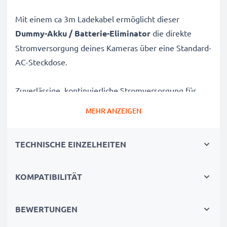
Mit einem ca 3m Ladekabel ermöglicht dieser
Dummy-Akku / Batterie-Eliminator
die direkte
Stromversorgung deines Kameras über eine Standard-
AC-Steckdose.
Zuverlässige, kontinuierliche Stromversorgung für
Nikon Kameras
MEHR ANZEIGEN
✔
AC-Netzadapter
für unterbrechungsfreie
Stromversorgung
TECHNISCHE EINZELHEITEN
✔
Keine Ladeunterbrechungen
– ideal für
Bild-/Videobearbeitung, große Datenübertragungen
oder ununterbrochene Wiedergabe
KOMPATIBILITÄT
✔
Unterstützt DC-Laden
(falls mit deiner Kamera
kompatibel)
BEWERTUNGEN
✔
Perfekt für:
Studiofotografie, Videostreaming,