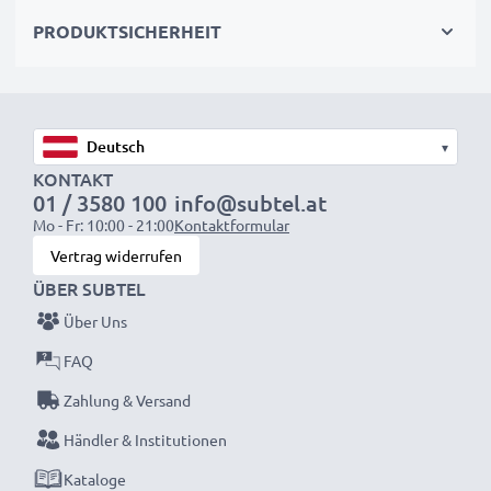
Vlogging, Porträt- und Produktfotografie
PRODUKTSICHERHEIT
✔
100 % kompatibel
mit 1 V2 & mehr
Sicheres, langlebiges Design
✔
Zertifizierter Schutz
– Kurzschluss-, Überhitzungs-
▾
& Überspannungsschutz
KONTAKT
01 / 3580 100
info@subtel.at
✔
Hochwertiger Stecker
mit flexiblem,
Mo - Fr: 10:00 - 21:00
Kontaktformular
bruchsicherem Kabel
Vertrag widerrufen
ÜBER SUBTEL
EH-5 / EH-5b Netzteil / Netzadapter
Über Uns
Marke:
subtel Kamera-Stromversorgung
Eingangsspannung:
100-240V
FAQ
Ausgangsspannung / Output Volt:
9V
Zahlung & Versand
Ausgangsstrom / Output Ampere:
5A
Händler & Institutionen
Stromkabel:
ca 3m Ladekabel
Kataloge