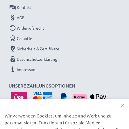
Endlose Energie für deine Nikon Kamera mit
Kontakt
unserem subtel AC-Adapter. Jetzt bestellen –
AGB
schnelle Lieferung & 3 Jahre Garantie!
Widerrufsrecht
Garantie
Sicherheit & Zertifikate
Datenschutzerklärung
Impressum
UNSERE ZAHLUNGSOPTIONEN
×
Wir verwenden Cookies, um Inhalte und Werbung zu
personalisieren, Funktionen für soziale Medien
UNSERE VERSANDPARTNER