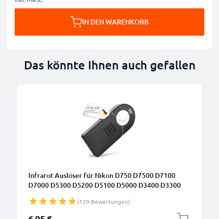
IN DEN WARENKORB
Das könnte Ihnen auch gefallen
B
Infrarot Auslöser für Nikon D750 D7500 D7100
D7000 D5300 D5200 D5100 D5000 D3400 D3300
D3000 D90 / Coolpix A P7800 ML-L3 Wireless
(129 Bewertungen)
Infrared Kamerafernbedienung von CELLONIC
6,95 €