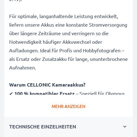
Für optimale, langanhaltende Leistung entwickelt,
liefern unsere Akkus eine konstante Stromversorgung
über längere Zeiträume und verringern so die
Notwendigkeit häufiger Akkuwechsel oder
Aufladungen. Ideal für Profis und Hobbyfotografen –
als Ersatz oder Zusatzakku für lange, ununterbrochene
Aufnahmen.
Warum CELLONIC Kameraakkus?
✔
100 % kompatibler Ersatz
– Speziell für Olympus
DS 4000, 3300, 2300, 5000, BR402 Kameras & mehr
MEHR ANZEIGEN
entwickelt. Klicken Sie oben auf „Kompatibilität“, um
die vollständige Liste passender Modele zu sehen
TECHNISCHE EINZELHEITEN
✔
Garantierte 800mAh Kapazität
– Liefert 800mAh
bei 2.4V für ausgedehnte Fotosessions